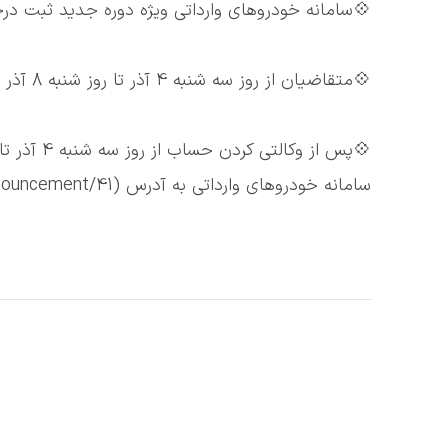
💠سامانه خودروهای وارداتی ویژه دوره جدید ثبت د
💠متقاضیان از روز سه شنبه 4 آذر تا روز شنبه 8 آذر فرصت دارند تا مبلغ 500 میلیون تومان را بلوکه نمایند.
سامانه خودروهای وارداتی به آدرس
(.ir/announcement/41