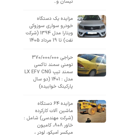
نیسان و..
مزایده یک دستگاه
خودرو سواری سوزوکی
ویتارا مدل 1394 (شرکت
نفت) تا 19 مرداد 1405
حراجی 370/000/000
تومنی سمند تاکسی
سمند تیپ LX EF7 CNG
مدل : 1401 (دو سال
پارکینگ خوابیده)
مزایده 64 دستگاه
ماشین آلات کارکرده
(شرکت مهندسی) شامل :
خاور 808، کامیون
میکسر آمیکو، لودر ،