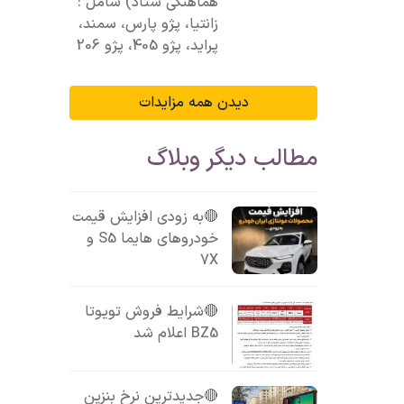
هماهنگی ستاد) شامل :
زانتیا، پژو پارس، سمند،
پراید، پژو 405، پژو 206
دیدن همه مزایدات
مطالب دیگر وبلاگ
🔴به زودی افزایش قیمت
خودروهای هایما S5 و
7X
🔴شرایط فروش تویوتا
BZ5 اعلام شد
🔴جدیدترین نرخ بنزین