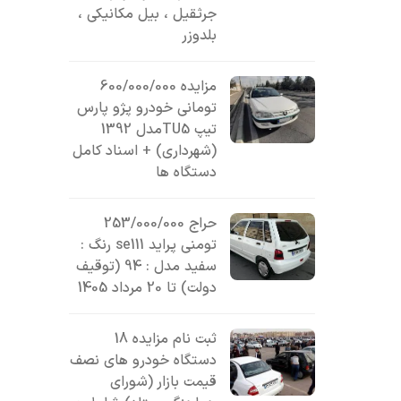
جرثقیل ، بیل مکانیکی ،
بلدوزر
مزایده 600/000/000
تومانی خودرو پژو پارس
تیپ TU5مدل 1392
(شهرداری) + اسناد کامل
دستگاه ها
حراج 253/000/000
تومنی پراید se111 رنگ :
سفید مدل : 94 (توقیف
دولت) تا 20 مرداد 1405
ثبت نام مزایده 18
دستگاه خودرو های نصف
قیمت بازار (شورای