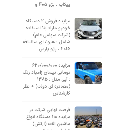
پیکاپ ، پژو 405 و
مزایده فروش 2 دستکاه
خودرو مازاد بلا استفاده
(شرکت سهامی عام)
شامل : هیوندای سانتافه
2015 ، پژو پارس
مزایده 620/000/000
تومانی نیسان زامیاد رنگ
: آبی مدل : 1385
(مصادره ای دولت) + نظر
کارشناس
فرصت نهایی شرکت در
مزایده 110 دستگاه انواع
ماشین الات (ارتش)