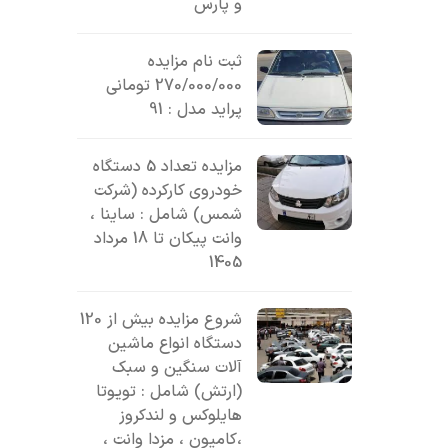
و پارس
ثبت نام مزایده
270/000/000 تومانی
پراید مدل : 91
مزایده تعداد 5 دستگاه
خودروی کارکرده (شرکت
شمس) شامل : ساینا ،
وانت پیکان تا 18 مرداد
1405
شروع مزایده بیش از 120
دستگاه انواع ماشین
آلات سنگین و سبک
(ارتش) شامل : تویوتا
هایلوکس و لندکروز
،کامیون ، مزدا وانت ،