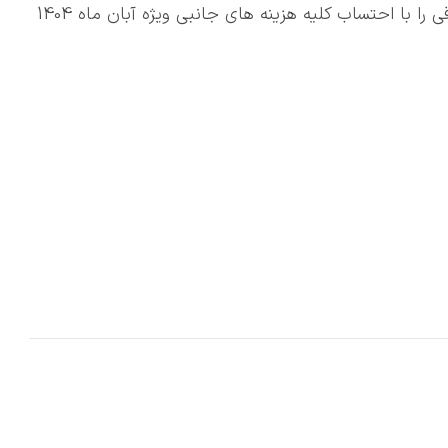
🔹شرکت مدیران خودرو قیمت جدید فونیکس FX برقی را با احتساب کلیه هزینه های جانبی ویژه آبان ماه 1404