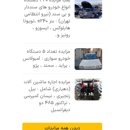
بمب مزایده 340 دستگاه
انواع خودرو های سنددار
و بی سند (نیرو انتظامی
تهران) : بنز e240 ،تویوتا
هایلوکس ، ایسوزو ،
رونیز و..
مزایده تعداد 5 دستگاه
خودرو سواری : آمبولانس
، پراید ، سمند ، پژو
مزایده اجاره ماشین آلات
(دهیاری) شامل : بیل
زنجیری ، نیسان کمپرسی
، تراکتور 485 دو
دیفرانسیل
دیدن همه مزایدات