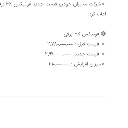
اعلام کرد
🔴 فونیکس FX برقی
🔹 قیمت قبل : 2,780,000,000
🔹 قیمت جدید : 2,990,000,000
🔹میزان افزایش : 210,000,000