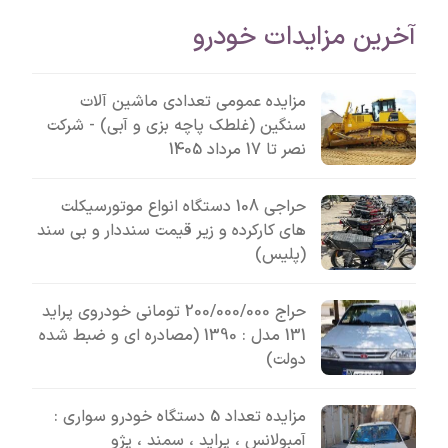
آخرین مزایدات خودرو
مزایده عمومی تعدادی ماشین آلات
سنگین (غلطک پاچه بزی و آبی) - شرکت
نصر تا 17 مرداد 1405
حراجی 108 دستگاه انواع موتورسیکلت
های کارکرده و زیر قیمت سنددار و بی سند
(پلیس)
حراج 200/000/000 تومانی خودروی پراید
131 مدل : 1390 (مصادره ای و ضبط شده
دولت)
مزایده تعداد 5 دستگاه خودرو سواری :
آمبولانس ، پراید ، سمند ، پژو