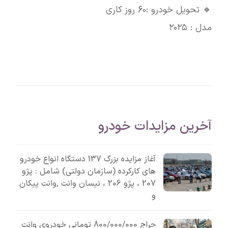
🔹 تحویل خودرو :60 روز کاری
مدل : ۲۰۲۵
آخرین مزایدات خودرو
آغاز مزایده بزرگ 137 دستگاه انواع خودرو
های کارکرده (سازمان دولتی) شامل : پژو
207 ، پژو 206 ، نیسان وانت ,وانت پیکان
و
حراج 800/000/000 تومانی خودروی وانت