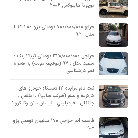
تویوتا هایلوکس 2006
حراج 700/000/000 تومانی پژو 206 TU5
مدل : 96
حراجی 320/000/000 تومانی تیبا2 رنگ :
سفید مدل : 97 (توقیف دولت) به همراه
نظر کارشناسی
ثبت نام مزایده 13 دستگاه خودرو های
کارکرده و صفر (شرکت سایپا) : اطلس ،
چانگان ، فيديليتي ، نیسان ، تویوتا کرولا
فرصت آخر حراجی 170 میلیون تومنی پژو
206