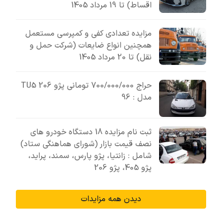
اقساط) تا 19 مرداد 1405
مزایده تعدادی کفی و کمپرسی مستعمل
همچنین انواع ضایعات (شرکت حمل و
نقل) تا 20 مرداد 1405
حراج 700/000/000 تومانی پژو 206 TU5
مدل : 96
ثبت نام مزایده 18 دستگاه خودرو های
نصف قیمت بازار (شورای هماهنگی ستاد)
شامل : زانتیا، پژو پارس، سمند، پراید،
پژو 405، پژو 206
دیدن همه مزایدات