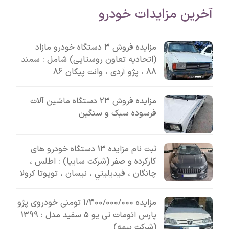
آخرین مزایدات خودرو
مزایده فروش 3 دستگاه خودرو مازاد
(اتحادیه تعاون روستایی) شامل : سمند
88 ، پژو آردی ، وانت پیکان 86
مزایده فروش 23 دستگاه ماشین آلات
فرسوده سبک و سنگین
ثبت نام مزایده 13 دستگاه خودرو های
کارکرده و صفر (شرکت سایپا) : اطلس ،
چانگان ، فيديليتي ، نیسان ، تویوتا کرولا
مزایده 1/300/000/000 تومنی خودروی پژو
پارس اتومات تی یو ۵ سفید مدل : 1399
(شرکت بیمه)