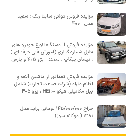
مزایده فروش دولتی ساینا رنگ : سفید
مدل : 400
مزایده فروش 11 دستگاه انواع خودرو های
قابل شماره گذاری (آموزش فنی حرفه ای )
: نیسان پیکاپ ، سمند ، پژو 405 و پارس
مزایده فروش تعدادی از ماشین آلات و
اقلام مازاد (شرکت صنعت تجارت) شامل :
بیل مکانیکی هپکو HE100 ، پژو 405
حراج 145/000/000 تومانی پراید مدل :
1381 ( دوگانه سوز)