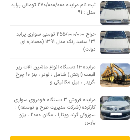
ثبت نام مزایده 270/000/000 تومانی پراید
مدل : 91
حراج 255/000/000 تومنی سواری پراید
131 سفید رنگ مدل 1391 (مصادره ای
دولت)
مزایده 14 دستگاه انواع ماشین آلات زیر
قیمت (ارتش) شامل : لودر ، بنز 10 چرخ
،گریدر ، بیل مکانیکی و
مزایده فروش 3 دستگاه خودروی سواری
کارکرده (شرکت مدیریت طرح و توسعه) :
سوزوکی گرند ویتارا ، مگان 2000 ، پژو
پارس