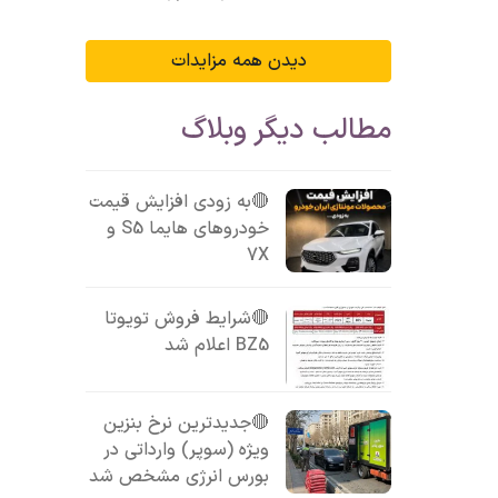
دیدن همه مزایدات
مطالب دیگر وبلاگ
🔴به زودی افزایش قیمت
خودروهای هایما S5 و
7X
🔴شرایط فروش تویوتا
BZ5 اعلام شد
🔴جدیدترین نرخ بنزین
ویژه (سوپر) وارداتی در
بورس انرژی مشخص شد