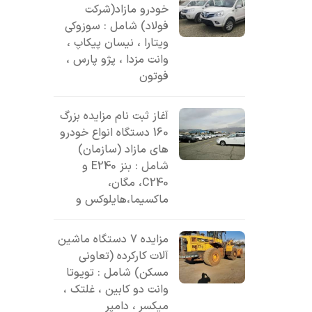
خودرو مازاد(شرکت
فولاد) شامل : سوزوکی
ویتارا ، نیسان پیکاپ ،
وانت مزدا ، پژو پارس ،
فوتون
آغاز ثبت نام مزایده بزرگ
160 دستگاه انواع خودرو
های مازاد (سازمان)
شامل : بنز E240 و
C240، مگان،
ماکسیما،هایلوکس و
مزایده 7 دستگاه ماشین
آلات کارکرده (تعاونی
مسکن) شامل : تویوتا
وانت دو کابین ، غلتک ،
میکسر ، دامپر