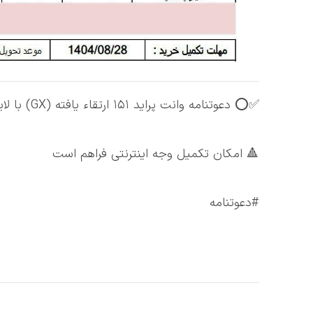
✅⭕️ دعوتنامه وانت پراید ۱۵۱ ارتقاء يافته (GX) با لاينر پاششي با موعد تحویل آذرماه 1404 صادر گردید ⭕️
🔺 امکان تکمیل وجه اینترنتی فراهم است
#دعوتنامه