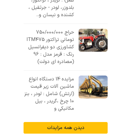
نصر) : گریدر ، تراکتور،
بلدوزر، لودر - جرثقیل ،
کشنده و نیسان و..
حراج 750/000/000
تومانی تراکتور ITM475
کشاورزی دو دیفرانسیل
رنگ : قرمز مدل : 96
(مصادره ای دولت)
مزایده 14 دستگاه انواع
ماشین آلات زیر قیمت
(ارتش) شامل : لودر ، بنز
10 چرخ ،گریدر ، بیل
مکانیکی و
دیدن همه مزایدات