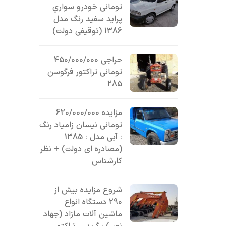
تومانی خودرو سواري
پرايد سفيد رنگ مدل
1386 (توقیفی دولت)
حراجی 450/000/000
تومانی تراکتور فرگوسن
285
مزایده 620/000/000
تومانی نیسان زامیاد رنگ
: آبی مدل : 1385
(مصادره ای دولت) + نظر
کارشناس
شروع مزایده بیش از
290 دستگاه انواع
ماشین آلات مازاد (جهاد