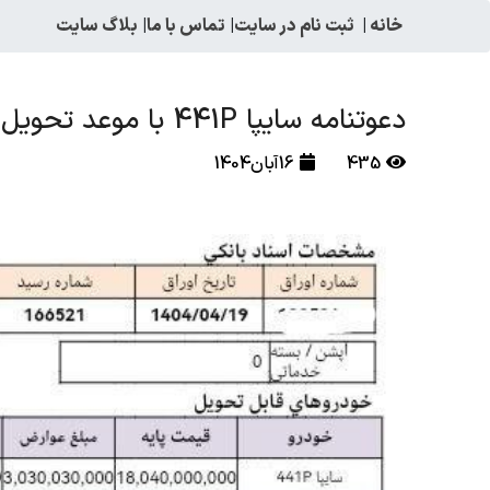
خانه
|
ثبت نام در سایت
|
تماس با ما
|
بلاگ سایت
دعوتنامه سایپا 441P با موعد تحویل آذرماه 1404 ارسال گردید
435
16آبان1404