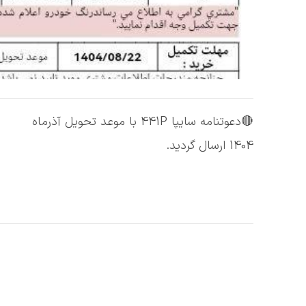
🔴دعوتنامه سایپا 441P با موعد تحویل آذرماه
1404 ارسال گردید.