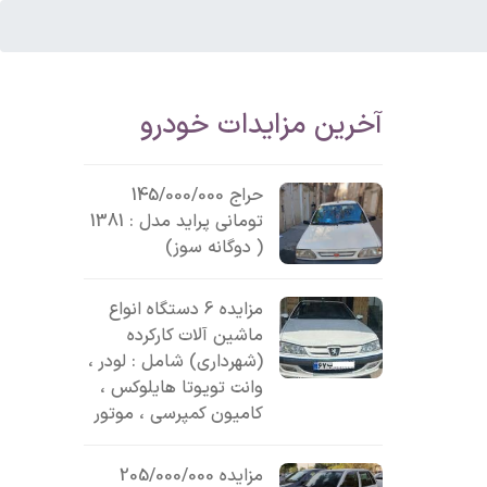
آخرین مزایدات خودرو
حراج 145/000/000
تومانی پراید مدل : 1381
( دوگانه سوز)
مزایده 6 دستگاه انواع
ماشین آلات کارکرده
(شهرداری) شامل : لودر ،
وانت تویوتا هایلوکس ،
کامیون کمپرسی ، موتور
مزایده 205/000/000