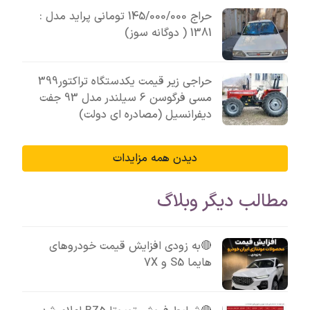
حراج 145/000/000 تومانی پراید مدل :
1381 ( دوگانه سوز)
حراجی زیر قیمت یکدستگاه تراکتور399
مسی فرگوسن 6 سیلندر مدل 93 جفت
دیفرانسیل (مصادره ای دولت)
دیدن همه مزایدات
مطالب دیگر وبلاگ
🔴به زودی افزایش قیمت خودروهای
هایما S5 و 7X