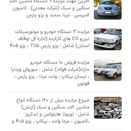
آخرین مهلت مزایده 9 دستگاه ماشین آلات
سنگین و سبک (شرکت معدنی) : کامیون
کمپرسی ، تیبا، سمند و پژو پارس
مزایده 3 دستگاه خودرو و موتورسیلکت
تیزرو CG های کارکرده (اداره کل اوقاف
استان) شامل : پژو پارس TU5 ، پژو 405
مزایده فروش 10 دستگاه خودرو
مازاد(شرکت فولاد) شامل : سوزوکی ویتارا
، نیسان پیکاپ ، وانت مزدا ، پژو پارس ،
فوتون
شروع مزایده بیش از 120 دستگاه انواع
ماشین آلات سنگین و سبک (ارتش)
شامل : تویوتا هایلوکس و لندکروز
،کامیون ، مزدا وانت ، پیکاپ ، پژو 405 و