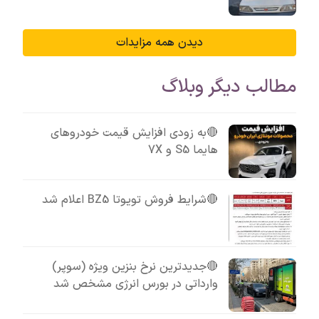
دیدن همه مزایدات
مطالب دیگر وبلاگ
🔴به زودی افزایش قیمت خودروهای
هایما S5 و 7X
🔴شرایط فروش تویوتا BZ5 اعلام شد
🔴جدیدترین نرخ بنزین ویژه (سوپر)
وارداتی در بورس انرژی مشخص شد