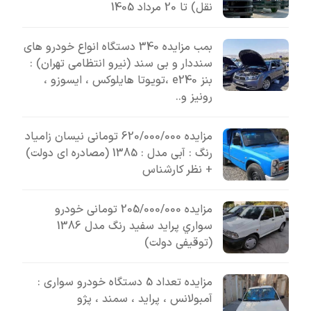
نقل) تا 20 مرداد 1405
بمب مزایده 340 دستگاه انواع خودرو های
سنددار و بی سند (نیرو انتظامی تهران) :
بنز e240 ،تویوتا هایلوکس ، ایسوزو ،
رونیز و..
مزایده 620/000/000 تومانی نیسان زامیاد
رنگ : آبی مدل : 1385 (مصادره ای دولت)
+ نظر کارشناس
مزایده 205/000/000 تومانی خودرو
سواري پرايد سفيد رنگ مدل 1386
(توقیفی دولت)
مزایده تعداد 5 دستگاه خودرو سواری :
آمبولانس ، پراید ، سمند ، پژو