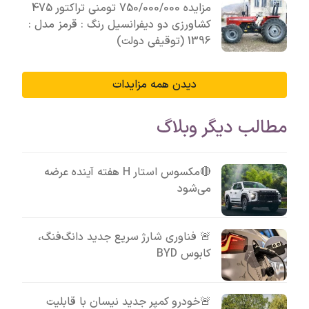
مزایده 750/000/000 تومنی تراکتور 475
کشاورزی دو دیفرانسیل رنگ : قرمز مدل :
1396 (توقیفی دولت)
دیدن همه مزایدات
مطالب دیگر وبلاگ
🔴مکسوس استار H هفته آینده عرضه
می‌شود
🚨 فناوری شارژ سریع جدید دانگ‌فنگ،
کابوس BYD
🚨خودرو کمپر جدید نیسان با قابلیت