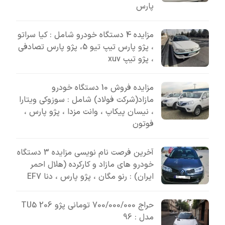
پارس
مزایده 4 دستگاه خودرو شامل : کیا سراتو
، پژو پارس تیپ تیو 5، پژو پارس تصادفی
، پژو تیپ xuv
مزایده فروش 10 دستگاه خودرو
مازاد(شرکت فولاد) شامل : سوزوکی ویتارا
، نیسان پیکاپ ، وانت مزدا ، پژو پارس ،
فوتون
آخرین فرصت نام نویسی مزایده 3 دستگاه
خودرو های مازاد و کارکرده (هلال احمر
ایران) : رنو مگان ، پژو پارس ، دنا EF7
حراج 700/000/000 تومانی پژو 206 TU5
مدل : 96