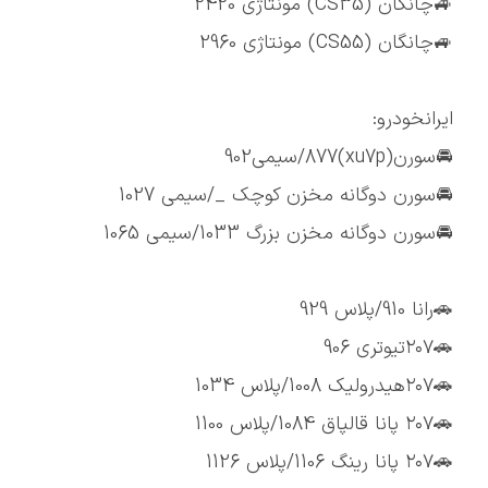
🚙چانگان (CS35) مونتاژی 2420
🚙چانگان (CS55) مونتاژی 2960
ایرانخودرو:
🚘سورن(xu7p)877/سیمی902
🚘سورن دوگانه مخزن کوچک _/سیمی 1027
🚘سورن دوگانه مخزن بزرگ 1033/سیمی 1065
🚗رانا 910/پلاس 929
🚗۲۰۷تیوتری 906
🚗۲۰۷هیدرولیک 1008/پلاس 1034
🚗۲۰۷ پانا قالپاق 1084/پلاس 1100
🚗۲۰۷ پانا رینگ 1106/پلاس 1126