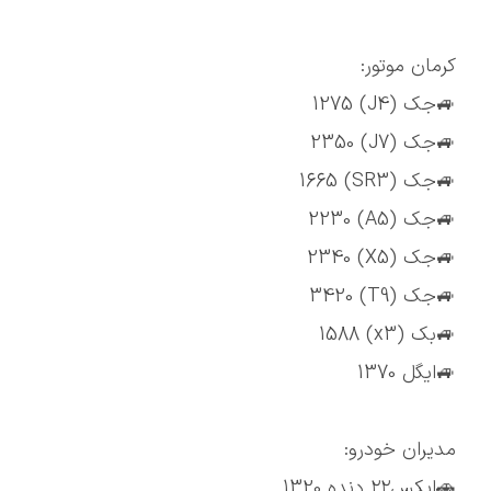
کرمان موتور:
🚙جک (J4) 1275
🚙جک (J7) 2350
🚙جک (SR3) 1665
🚙جک (A5) 2230
🚙جک (X5) 2340
🚙جک (T9) 3420
🚙بک (x3) 1588
🚙ایگل 1370
مدیران خودرو:
🚗ایکس۲۲ دنده 1320