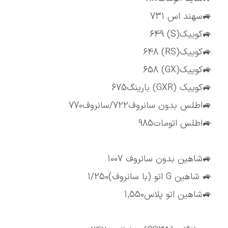
🚙سهند اس 731
🚙کوییک(S) 649
🚙کوییک(RS) 648
🚙کوییک(GX) 658
🚙کوییک (GXR) بارینگ675
🚙اطلس بدون سانروف722/سانروف770
🚙اطلس اتومات985
🚙شاهین بدون سانروف 1007
🚙 شاهین G اتو (با سانروف)1/250
🚙شاهین اتو پلاس1,550