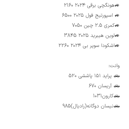
🚙هونگچی برقی ۲۰۲۴ 2160
🚙 اسپورتیج فول ۲۰۲۵ 6500
🚙کمری 2.5 چین 7050
🚙لوین هیبرید ۲۰۲۵ 3845
🚙اشکودا سوپر بی ۲۰۲۴ 2260
وانت:
🛻 پراید ۱۵۱ پاششی 520
🛻 آریسان 670
🛻کارون1031
🛻نیسان دوگانه(رادیال)985