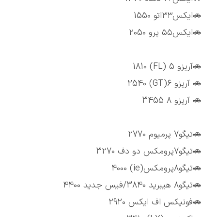
🚗ایکس۳۳اتو 1550
🚗ایکس۵۵ پرو 2050
🚗آریزو 5 (FL) 1810
🚗 آریزو 6(GT) 2540
🚗 آریزو 8 3455
🚗تیگو7 پرمیوم 2770
🚗تیگو7پرومکس دو دف 3270
🚗تیگو8پرومکس(ie) 4000
🚗تیگو8 هیبرید 3840/فیس جدید 4400
🚗فونیکس اف ایکس 2920