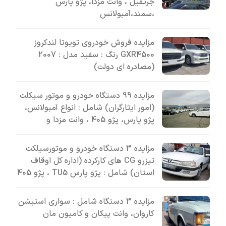
جرثقیل ، وانت مزدا، پژو پارس
،سمند،آمبولانس
مزایده فروش خودروی تویوتا لندکروز
GXR4500 رنگ : سفید مدل : 2007
(مصادره ای دولت)
مزایده 99 دستگاه خودرو و موتور سیکلت
(امور ایثارگران) شامل : انواع آمبولانس،
پژو پارس، پژو 405 ، وانت مزدا و
مزایده 3 دستگاه خودرو و موتورسیلکت
تیزرو CG های کارکرده (اداره کل اوقاف
استان) شامل : پژو پارس TU5 ، پژو 405
مزایده 3 دستگاه شامل : سواری استیشن
کاروان، وانت پیکان و کامیون مان