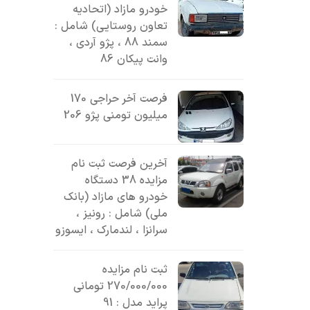
خودرو مازاد (اتحادیه
تعاون روستایی) شامل :
سمند 88 ، پژو آردی ،
وانت پیکان 86
فرصت آخر حراجی 170
میلیون تومنی پژو 206
آخرین فرصت ثبت نام
مزایده 38 دستگاه
خودرو های مازاد (بانک
ملی) شامل : رونیز ،
سرانزا ، لندمارک ، ایسوزو
ثبت نام مزایده
270/000/000 تومانی
پراید مدل : 91