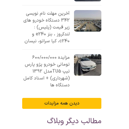
آخرین مهلت نام نویسی
342 دستگاه خودرو های
زیر قیمت (پلیس) :
لندکروز ، بنز e240 و
c240، کیا سراتو، نیسان
مزایده 600/000/000
تومانی خودرو پژو پارس
تیپ TU5مدل 1392
(شهرداری) + اسناد کامل
دستگاه ها
دیدن همه مزایدات
مطالب دیگر وبلاگ