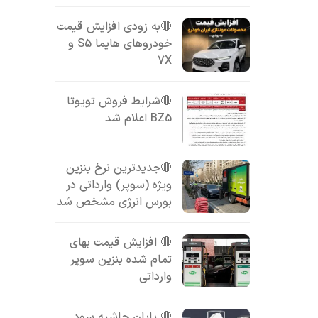
🔴به زودی افزایش قیمت
خودروهای هایما S5 و
7X
🔴شرایط فروش تویوتا
BZ5 اعلام شد
🔴جدیدترین نرخ بنزین
ویژه (سوپر) وارداتی در
بورس انرژی مشخص شد
🔴 افزایش قیمت بهای
تمام شده بنزین سوپر
وارداتی
🔴 پایان حاشیه سود