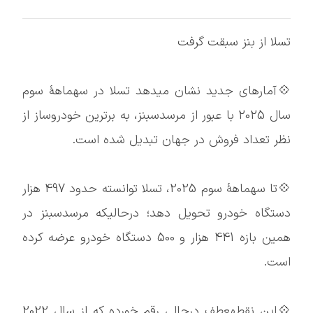
تسلا از بنز سبقت گرفت
💠آمارهای جدید نشان میدهد تسلا در سهماهۀ سوم
سال 2025 با عبور از مرسدسبنز، به برترین خودروساز از
نظر تعداد فروش در جهان تبدیل شده است.
💠تا سهماهۀ سوم 2025، تسلا توانسته حدود 497 هزار
دستگاه خودرو تحویل دهد؛ درحالیکه مرسدسبنز در
همین بازه 441 هزار و 500 دستگاه خودرو عرضه کرده
است.
💠این نقطهعطف درحالی رقم خورده که از سال 2022