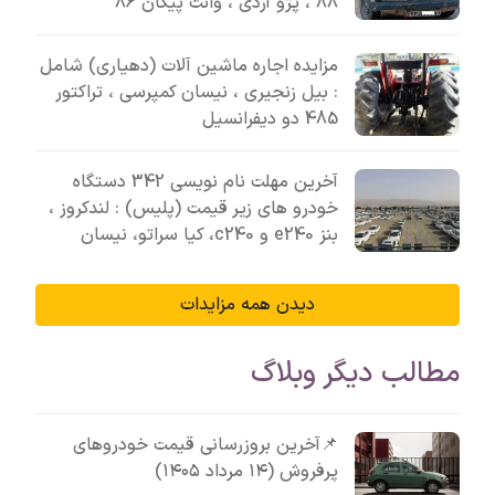
88 ، پژو آردی ، وانت پیکان 86
مزایده اجاره ماشین آلات (دهیاری) شامل
: بیل زنجیری ، نیسان کمپرسی ، تراکتور
485 دو دیفرانسیل
آخرین مهلت نام نویسی 342 دستگاه
خودرو های زیر قیمت (پلیس) : لندکروز ،
بنز e240 و c240، کیا سراتو، نیسان
دیدن همه مزایدات
مطالب دیگر وبلاگ
📌آخرین بروزرسانی قیمت خودروهای
پرفروش (۱۴ مرداد ۱۴۰۵)