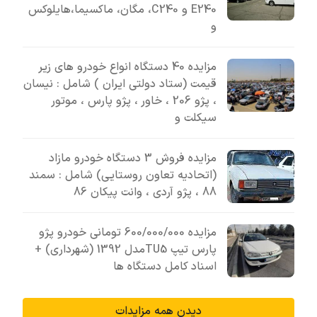
E240 و C240، مگان، ماکسیما،هایلوکس
و
مزایده 40 دستگاه انواع خودرو های زیر
قیمت (ستاد دولتی ایران ) شامل : نیسان
، پژو 206 ، خاور ، پژو پارس ، موتور
سیکلت و
مزایده فروش 3 دستگاه خودرو مازاد
(اتحادیه تعاون روستایی) شامل : سمند
88 ، پژو آردی ، وانت پیکان 86
مزایده 600/000/000 تومانی خودرو پژو
پارس تیپ TU5مدل 1392 (شهرداری) +
اسناد کامل دستگاه ها
دیدن همه مزایدات