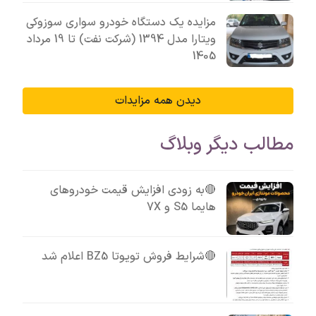
مزایده یک دستگاه خودرو سواری سوزوکی
ویتارا مدل 1394 (شرکت نفت) تا 19 مرداد
1405
دیدن همه مزایدات
مطالب دیگر وبلاگ
🔴به زودی افزایش قیمت خودروهای
هایما S5 و 7X
🔴شرایط فروش تویوتا BZ5 اعلام شد