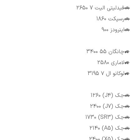
🚗فیدلیتی الیت 7 2650
🚗رسپکت 1860
🚗اینرودز 900
🚙چانگان 55 3400
🚙لاماری 2580
🚙لوکانو ال ۷ 3195
🚗جک (J4) 1260
🚗جک (J7) 2400
🚗جک (SR3) 1730
🚗جک (A5) 2140
🚗جک (X5) 2400