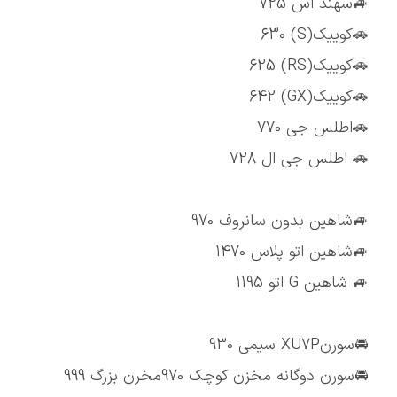
🚙سهند اس 725
🚗کوییک(S) 630
🚗کوییک(RS) 625
🚗کوییک(GX) 642
🚗اطلس جی 770
🚗 اطلس جی ال 728
🚙شاهین بدون سانروف 970
🚙شاهین اتو پلاس 1470
🚙 شاهین G اتو 1195
🚘سورنXU7P سیمی 930
🚘سورن دوگانه مخزن کوچک 970مخرن بزرگ 999