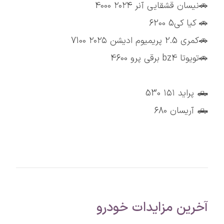
🚗نیسان قشقایی آنر ۲۰۲۴ 4000
🚗 کیا کی5 6200
🚗کمری 2.5 پریمیوم ادیشن ۲۰۲۵ 7100
🚗تویوتا bz4 برقی پرو 4600
🛻 پراید ۱۵۱ 530
🛻 آریسان 680
آخرین مزایدات خودرو