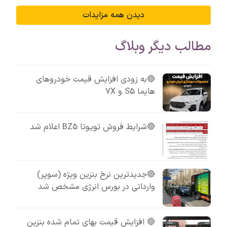
دیدن همه مزایدات
مطالب دیگر وبلاگ
🔴به زودی افزایش قیمت خودروهای
هایما S5 و 7X
🔴شرایط فروش تویوتا BZ5 اعلام شد
🔴جدیدترین نرخ بنزین ویژه (سوپر)
وارداتی در بورس انرژی مشخص شد
🔴 افزایش قیمت بهای تمام شده بنزین