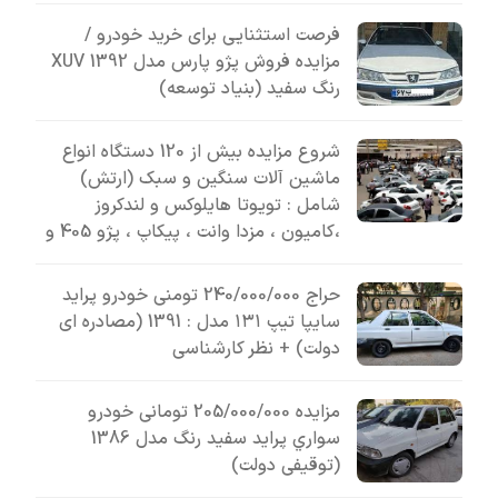
فرصت استثنایی برای خرید خودرو /
مزایده فروش پژو پارس مدل 1392 XUV
رنگ سفید (بنیاد توسعه)
شروع مزایده بیش از 120 دستگاه انواع
ماشین آلات سنگین و سبک (ارتش)
شامل : تویوتا هایلوکس و لندکروز
،کامیون ، مزدا وانت ، پیکاپ ، پژو 405 و
حراج 240/000/000 تومنی خودرو پراید
سایپا تیپ ۱۳۱ مدل : 1391 (مصادره ای
دولت) + نظر کارشناسی
مزایده 205/000/000 تومانی خودرو
سواري پرايد سفيد رنگ مدل 1386
(توقیفی دولت)