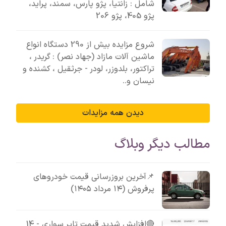
شامل : زانتیا، پژو پارس، سمند، پراید،
پژو 405، پژو 206
شروع مزایده بیش از 290 دستگاه انواع
ماشین آلات مازاد (جهاد نصر) : گریدر ،
تراکتور، بلدوزر، لودر - جرثقیل ، کشنده و
نیسان و..
دیدن همه مزایدات
 دیگر وبلاگ
📌آخرین بروزرسانی قیمت خودروهای
پرفروش (۱۴ مرداد ۱۴۰۵)
🔴افزایش شدید قیمت تایر سواری - 14