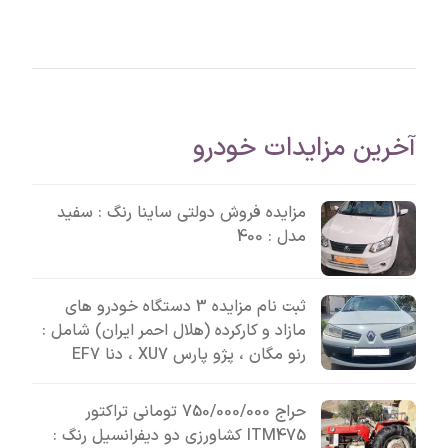
 مزایدات خودرو
مزایده فروش دولتی ساینا رنگ : سفید
مدل : 400
ثبت نام مزایده 3 دستگاه خودرو های
مازاد و کارکرده (هلال احمر ایران) شامل :
رنو مگان ، پژو پارس XU7 ، دنا EF7
حراج 750/000/000 تومانی تراکتور
ITM475 کشاورزی دو دیفرانسیل رنگ :