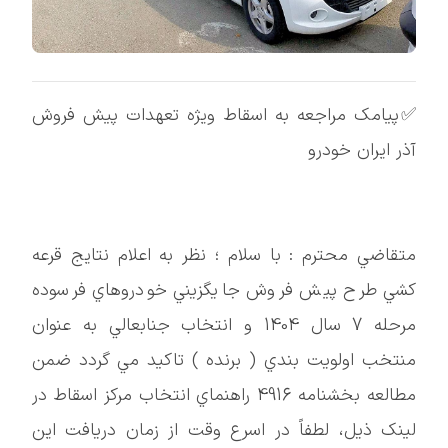
 مراجعه به اسقاط ویژه تعهدات پیش فروش
ان خودرو
 محترم : با سلام ؛ نظر به اعلام نتايج قرعه
ح پيش فروش جايگزيني خودروهاي فرسوده
مرحله 7 سال 1404 و انتخاب جنابعالي به عنوان
اولويت بندي ( برنده ) تاکيد مي گردد ضمن
مطالعه بخشنامه 4916 راهنماي انتخاب مرکز اسقاط در
يل، لطفاً در اسرع وقت از زمان دريافت اين