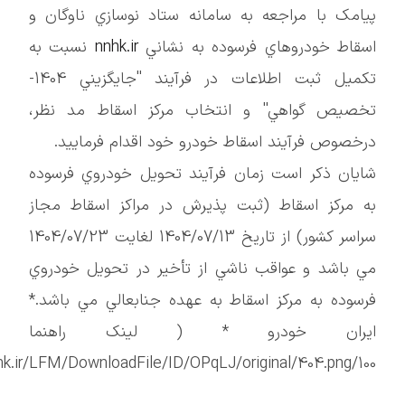
با مراجعه به سامانه ستاد نوسازي ناوگان و
خودروهاي فرسوده به نشاني
nnhk.ir
نسبت به
تکميل ثبت اطلاعات در فرآيند ''جايگزيني 1404-
گواهي'' و انتخاب مرکز اسقاط مد نظر،
 فرآيند اسقاط خودرو خود اقدام فرماييد.
ذکر است زمان فرآيند تحويل خودروي فرسوده
ز اسقاط (ثبت پذيرش در مراکز اسقاط مجاز
سراسر کشور) از تاريخ 1404/07/13 لغايت 1404/07/23
د و عواقب ناشي از تأخير در تحويل خودروي
 به مرکز اسقاط به عهده جنابعالي مي باشد.*
ن خودرو * ( لينک راهنما
https://nnhk.ir/LFM/DownloadFile/ID/OPqLJ/original/404.p