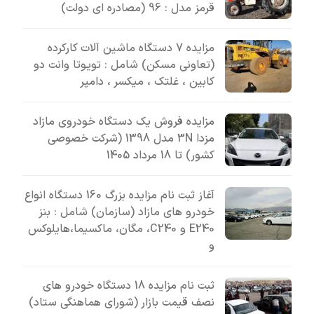
قرمز مدل : 96 (مصادره ای دولت)
مزایده 7 دستگاه ماشین آلات کارکرده
(تعاونی مسکن) شامل : تویوتا وانت دو
کابین ، غلتک ، میکسر ، دامپر
مزایده فروش یک دستگاه خودروی مازاد
مزدا 3N مدل 1398 (شرکت خصوصی
کشور) تا 18 مرداد 1405
آغاز ثبت نام مزایده بزرگ 160 دستگاه انواع
خودرو های مازاد (سازمان) شامل : بنز
E240 و C240، مگان، ماکسیما،هایلوکس
و
ثبت نام مزایده 18 دستگاه خودرو های
نصف قیمت بازار (شورای هماهنگی ستاد)