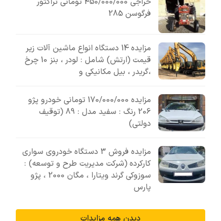
حراجی 450/000/000 تومانی تراکتور
فرگوسن 285
مزایده 14 دستگاه انواع ماشین آلات زیر
قیمت (ارتش) شامل : لودر ، بنز 10 چرخ
،گریدر ، بیل مکانیکی و
مزایده 170/000/000 تومانی خودرو پژو
206 رنگ : سفید مدل : 89 (توقیف
دولتی)
مزایده فروش 3 دستگاه خودروی سواری
کارکرده (شرکت مدیریت طرح و توسعه) :
سوزوکی گرند ویتارا ، مگان 2000 ، پژو
پارس
دیدن همه مزایدات