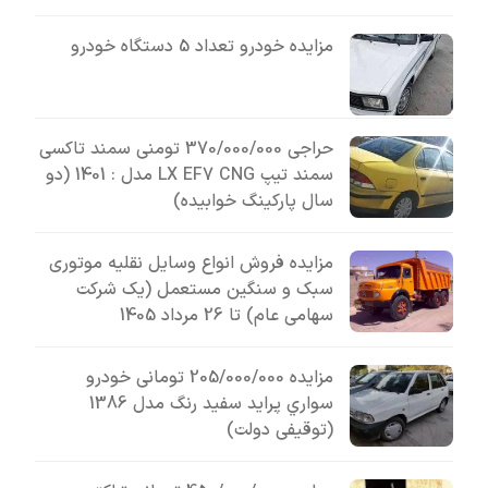
مزایده خودرو تعداد 5 دستگاه خودرو
حراجی 370/000/000 تومنی سمند تاکسی
سمند تیپ LX EF7 CNG مدل : 1401 (دو
سال پارکینگ خوابیده)
مزایده فروش انواع وسایل نقلیه موتوری
سبک و سنگین مستعمل (یک شرکت
سهامی عام) تا 26 مرداد 1405
مزایده 205/000/000 تومانی خودرو
سواري پرايد سفيد رنگ مدل 1386
(توقیفی دولت)