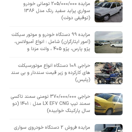
مزایده 205/000/000 تومانی خودرو
سواري پرايد سفيد رنگ مدل 1386
(توقیفی دولت)
مزایده 99 دستگاه خودرو و موتور سیکلت
(امور ایثارگران) شامل : انواع آمبولانس،
پژو پارس، پژو 405 ، وانت مزدا و
حراجی 108 دستگاه انواع موتورسیکلت
های کارکرده و زیر قیمت سنددار و بی سند
(پلیس)
حراجی 370/000/000 تومنی سمند تاکسی
سمند تیپ LX EF7 CNG مدل : 1401 (دو
سال پارکینگ خوابیده)
مزایده فروش 2 دستگاه خودروی سواری