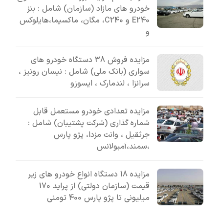
خودرو های مازاد (سازمان) شامل : بنز
E240 و C240، مگان، ماکسیما،هایلوکس
و
مزایده فروش 38 دستگاه خودرو های
سواری (بانک ملی) شامل : نیسان رونیز ،
سرانزا ، لندمارک ، ایسوزو
مزایده تعدادی خودرو مستعمل قابل
شماره گذاری (شرکت پشتیبان) شامل :
جرثقیل ، وانت مزدا، پژو پارس
،سمند،آمبولانس
مزایده 18 دستگاه انواع خودرو های زیر
قیمت (سازمان دولتی) از پراید 170
میلیونی تا پژو پارس 400 تومنی