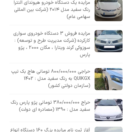
مزایده یک دستگاه خودرو هیوندای النترا
رنگ سفید مدل ۲۰۱۴ (شرکت بین المللی
سهامی عام)
مزایده فروش 3 دستگاه خودروی سواری
کارکرده (شرکت مدیریت طرح و توسعه) :
سوزوکی گرند ویتارا ، مگان 2000 ، پژو
پارس
حراجی 800/000/000 تومانی ھاچ بک تیپ
QUIKGX به رنگ سفید مدل : 1402
(سازمان دولتی کشور)
حراج 380/000/000 تومانی پژو پارس رنگ
سفید مدل : 1390 (مصادره ای دولت)
آغاز ثبت نام مزایده بزرگ 160 دستگاه انواع