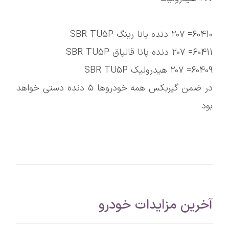
60410= ۲۰۷ دنده پانا رینگ SBR TU5P
60411= ۲۰۷ دنده پانا قالپاق SBR TU5P
60409= ۲۰۷ هیدرولیک SBR TU5P
در ضمن گیربکس همه خودروها ۵ دنده دستی خواهد
بود
آخرین مزایدات خودرو