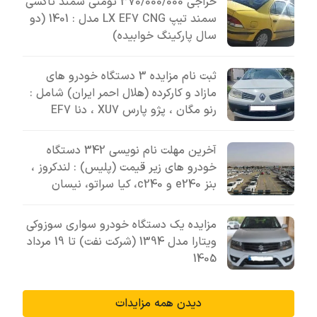
حراجی 370/000/000 تومنی سمند تاکسی
سمند تیپ LX EF7 CNG مدل : 1401 (دو
سال پارکینگ خوابیده)
ثبت نام مزایده 3 دستگاه خودرو های
مازاد و کارکرده (هلال احمر ایران) شامل :
رنو مگان ، پژو پارس XU7 ، دنا EF7
آخرین مهلت نام نویسی 342 دستگاه
خودرو های زیر قیمت (پلیس) : لندکروز ،
بنز e240 و c240، کیا سراتو، نیسان
مزایده یک دستگاه خودرو سواری سوزوکی
ویتارا مدل 1394 (شرکت نفت) تا 19 مرداد
1405
دیدن همه مزایدات