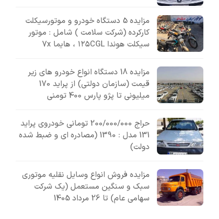
مزایده 5 دستگاه خودرو و موتورسیکلت
کارکرده (شرکت سلامت ) شامل : موتور
سیکلت هوندا ۱۲۵CGL ، هایما 7x
مزایده 18 دستگاه انواع خودرو های زیر
قیمت (سازمان دولتی) از پراید 170
میلیونی تا پژو پارس 400 تومنی
حراج 200/000/000 تومانی خودروی پراید
131 مدل : 1390 (مصادره ای و ضبط شده
دولت)
مزایده فروش انواع وسایل نقلیه موتوری
سبک و سنگین مستعمل (یک شرکت
سهامی عام) تا 26 مرداد 1405