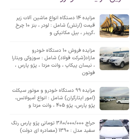
مزایده 14 دستگاه انواع ماشین آلات زیر
قیمت (ارتش) شامل : لودر ، بنز 10 چرخ
،گریدر ، بیل مکانیکی و
مزایده فروش 10 دستگاه خودرو
مازاد(شرکت فولاد) شامل : سوزوکی ویتارا
، نیسان پیکاپ ، وانت مزدا ، پژو پارس ،
فوتون
مزایده 99 دستگاه خودرو و موتور سیکلت
(امور ایثارگران) شامل : انواع آمبولانس،
پژو پارس، پژو 405 ، وانت مزدا و
حراج 380/000/000 تومانی پژو پارس رنگ
سفید مدل : 1390 (مصادره ای دولت)