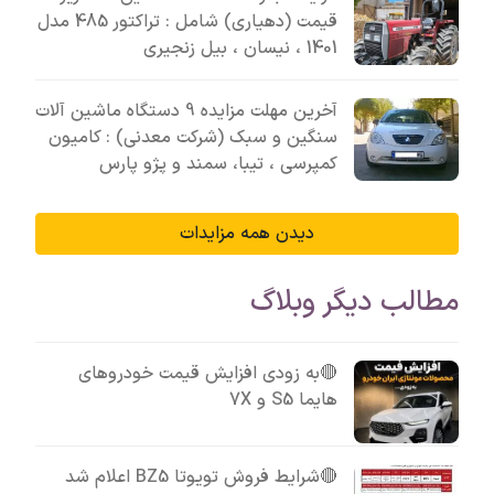
قیمت (دهیاری) شامل : تراکتور 485 مدل
1401 ، نیسان ، بیل زنجیری
آخرین مهلت مزایده 9 دستگاه ماشین آلات
سنگین و سبک (شرکت معدنی) : کامیون
کمپرسی ، تیبا، سمند و پژو پارس
دیدن همه مزایدات
مطالب دیگر وبلاگ
🔴به زودی افزایش قیمت خودروهای
هایما S5 و 7X
🔴شرایط فروش تویوتا BZ5 اعلام شد