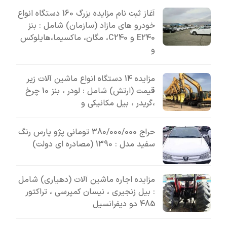
آغاز ثبت نام مزایده بزرگ 160 دستگاه انواع
خودرو های مازاد (سازمان) شامل : بنز
E240 و C240، مگان، ماکسیما،هایلوکس
و
مزایده 14 دستگاه انواع ماشین آلات زیر
قیمت (ارتش) شامل : لودر ، بنز 10 چرخ
،گریدر ، بیل مکانیکی و
حراج 380/000/000 تومانی پژو پارس رنگ
سفید مدل : 1390 (مصادره ای دولت)
مزایده اجاره ماشین آلات (دهیاری) شامل
: بیل زنجیری ، نیسان کمپرسی ، تراکتور
485 دو دیفرانسیل