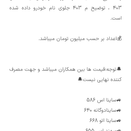
403 ، توضیح م 403 جلوی نام خودرو داده شده
است.
💰اعداد بر حسب میلیون تومان میباشد.
🔔توجه:قیمت ها بین همکاران میباشد و جهت مصرف
کننده نهایی نیست🔔
🚙ساینا اس 586
🚙ساینادوگانه 640
🚙ساینا اتو 668
🚙سهند اس 655