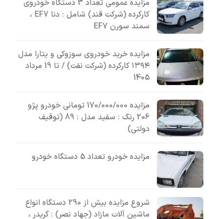
مزایده عمومی تعداد 3 دستگاه خودروی
کارکرده (شرکت قند) شامل : دنا EF7 ،
سمند سورن EF7
مزایده خرید خودروی سوزوکی و یتارا مدل
۱۳۹۴ کارکرده (شرکت نفت) / تا 19 مرداد
1405
مزایده 170/000/000 تومانی خودرو پژو
206 رنگ : سفید مدل : 89 (توقیف
دولتی)
مزایده خودرو تعداد 5 دستگاه خودرو
شروع مزایده بیش از 290 دستگاه انواع
ماشین آلات مازاد (جهاد نصر) : گریدر ،