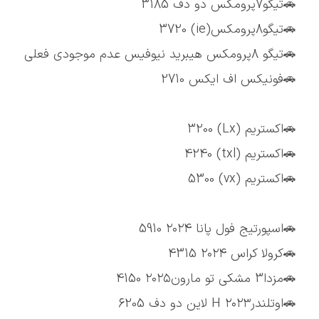
🚗تیگو7پرومکس دو دف 3185
🚗تیگو8پرومکس(ie) 3720
🚗تیگو 8پرومکس هیبرید نیوفیس عدم موجودی فعلی
🚗فونیکس اف ایکس 2710
🚗اکستریم (Lx) 3200
🚗اکستریم (txl) 4240
🚗اکستریم (vx) 5300
🚗اسپورتیج فول پانا ۲۰۲۴ 5910
🚗کرولا کراس ۲۰۲۴ 4315
🚗مزدا3 مشکی تو مارون۲۰۲۵ 4150
🚗اوتلندر۲۰۲۳ H لاین دو دف 6205