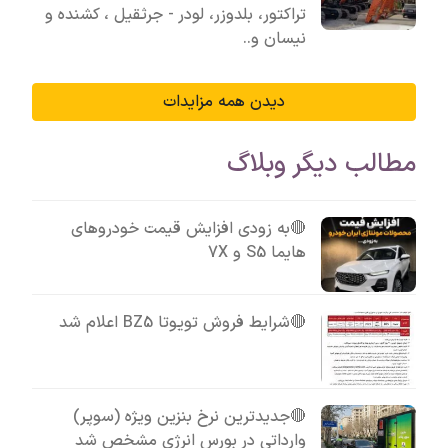
تراکتور، بلدوزر، لودر - جرثقیل ، کشنده و
نیسان و..
دیدن همه مزایدات
مطالب دیگر وبلاگ
🔴به زودی افزایش قیمت خودروهای
هایما S5 و 7X
🔴شرایط فروش تویوتا BZ5 اعلام شد
🔴جدیدترین نرخ بنزین ویژه (سوپر)
وارداتی در بورس انرژی مشخص شد