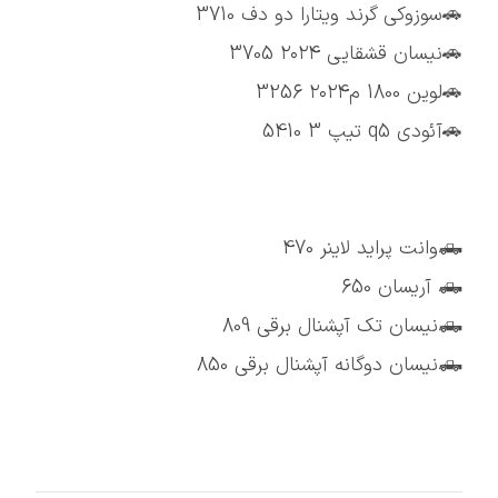
🚗سوزوکی گرند ویتارا دو دف 3710
🚗نیسان قشقایی ۲۰۲۴ 3705
🚗لوین 1800 م۲۰۲۴ 3256
🚗آئودی q5 تیپ 3 5410
🛻وانت پراید لاینر 470
🛻 آریسان 650
🛻نیسان تک آپشنال برقی 809
🛻نیسان دوگانه آپشنال برقی 850