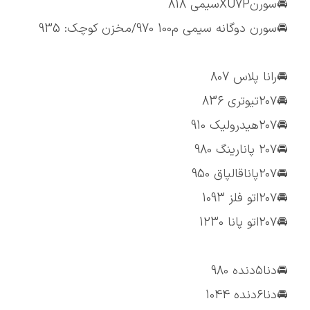
🚘سورنXU7Pسیمی 818
🚘سورن دوگانه سیمی م100 970/مخزن کوچک: 935
🚘رانا پلاس 807
🚘۲۰۷تیوتری 836
🚘۲۰۷هیدرولیک 910
🚘۲۰۷ پانارینگ 980
🚘۲۰۷پاناقالپاق 950
🚘۲۰۷اتو فلز 1093
🚘۲۰۷اتو پانا 1230
🚘دنا۵دنده 980
🚘دنا۶دنده 1044