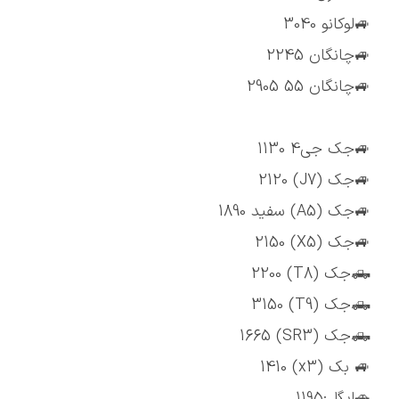
🚙لوکانو 3040
🚙چانگان 2245
🚙چانگان 55 2905
🚙جک جی4 1130
🚙جک (J7) 2120
🚙جک (A5) سفید 1890
🚙جک (X5) 2150
🛻جک (T8) 2200
🛻جک (T9) 3150
🛻جک (SR3) 1665
🚙 بک (x3) 1410
🚗ایگل:1195