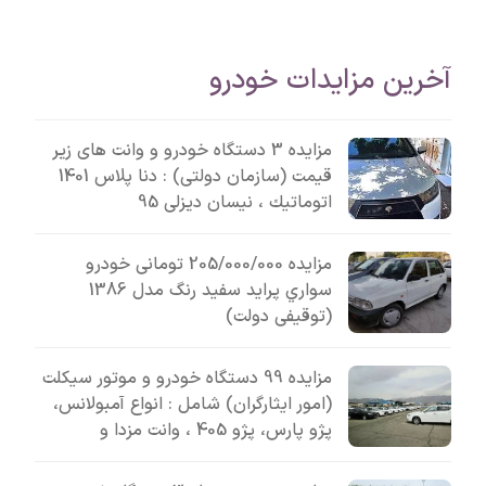
آخرین مزایدات خودرو
مزایده 3 دستگاه خودرو و وانت های زیر
قیمت (سازمان دولتی) : دنا پلاس 1401
اتوماتيك ، نیسان دیزلی 95
مزایده 205/000/000 تومانی خودرو
سواري پرايد سفيد رنگ مدل 1386
(توقیفی دولت)
مزایده 99 دستگاه خودرو و موتور سیکلت
(امور ایثارگران) شامل : انواع آمبولانس،
پژو پارس، پژو 405 ، وانت مزدا و