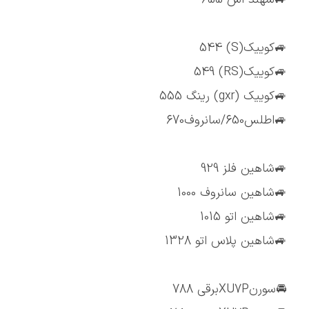
🚙کوییک(S) 544
🚙کوییک(RS) 549
🚙کوییک (gxr) رینگ 555
🚙اطلس650/سانروف670
🚙شاهین فلز 929
🚙شاهین سانروف 1000
🚙شاهین اتو 1015
🚙شاهین پلاس اتو 1328
🚘سورنXU7Pبرقی 788