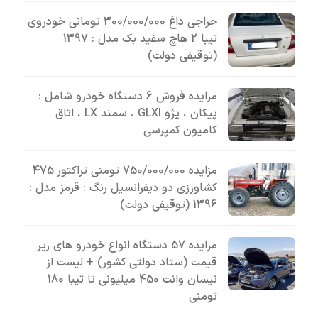
حراجی داغ 300/000/000 تومانی خودروی
تیبا 2 هاچ سفید بک مدل : 1397
(توقیفی دولت)
مزایده فروش 6 دستگاه خودرو شامل :
پیکان ، پژو GLXI ، سمند LX ، اتاق
کامیون کمپرسی
مزایده 750/000/000 تومنی تراکتور 475
کشاورزی دو دیفرانسیل رنگ : قرمز مدل :
1396 (توقیفی دولت)
مزایده 57 دستگاه انواع خودرو های زیر
قیمت (ستاد دولتی کشور) + لیست از
نیسان وانت 450 میلیونی تا تیبا 180
تومنی