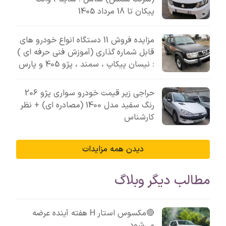
پیکان تا 18 مرداد 1405
مزایده فروش 11 دستگاه انواع خودرو های
قابل شماره گذاری (آموزش فنی حرفه ای )
: نیسان پیکاپ ، سمند ، پژو 405 و پارس
حراجی زیر قیمت خودرو سواری پژو 206
رنگ سفید مدل 1400 (مصادره ای) + نظر
کارشناس
دیدن همه مزایدات
مطالب دیگر وبلاگ
🔴مکسوس استار H هفته آینده عرضه
می‌شود