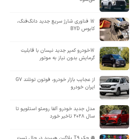
🚨 فناوری شارژ سریع جدید دانگ‌فنگ،
کابوس BYD
🚨خودرو کمپر جدید نیسان با قابلیت
گرمایش بدون نیاز به موتور
از عجایب بازار خودرو، فوتون تونلند G7
ایران خودرو
مدل جدید خودرو آلفا رومئو استلویو تا
سال ۲۰۲۸ تاخیر خورد
🚘 جک T۹ پلاگین هیبرید در حال تست