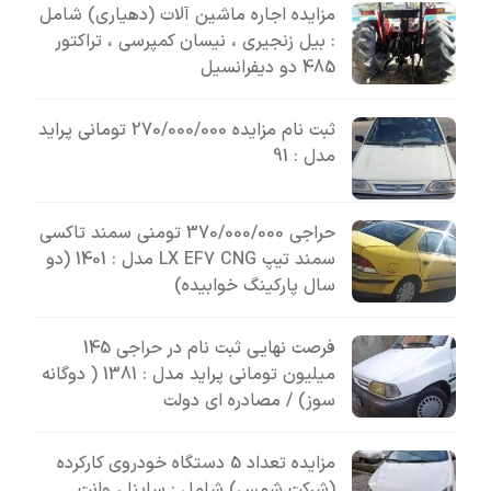
مزایده اجاره ماشین آلات (دهیاری) شامل
: بیل زنجیری ، نیسان کمپرسی ، تراکتور
485 دو دیفرانسیل
ثبت نام مزایده 270/000/000 تومانی پراید
مدل : 91
حراجی 370/000/000 تومنی سمند تاکسی
سمند تیپ LX EF7 CNG مدل : 1401 (دو
سال پارکینگ خوابیده)
فرصت نهایی ثبت نام در حراجی 145
میلیون تومانی پراید مدل : 1381 ( دوگانه
سوز) / مصادره ای دولت
مزایده تعداد 5 دستگاه خودروی کارکرده
(شرکت شمس) شامل : ساینا ، وانت