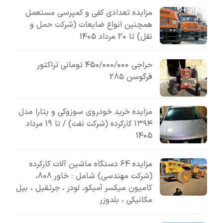
مزایده تعدادی کفی و کمپرسی مستعمل
همچنین انواع ضایعات (شرکت حمل و
نقل) تا 20 مرداد 1405
حراجی 450/000/000 تومانی تراکتور
فرگوسن 285
مزایده خرید خودروی سوزوکی و یتارا مدل
۱۳۹۴ کارکرده (شرکت نفت) / تا 19 مرداد
1405
مزایده 64 دستگاه ماشین آلات کارکرده
(شرکت مهندسی) شامل : خاور 808،
کامیون میکسر آمیکو، لودر ، جرثقیل ، بیل
مکانیکی ، بلدوزر