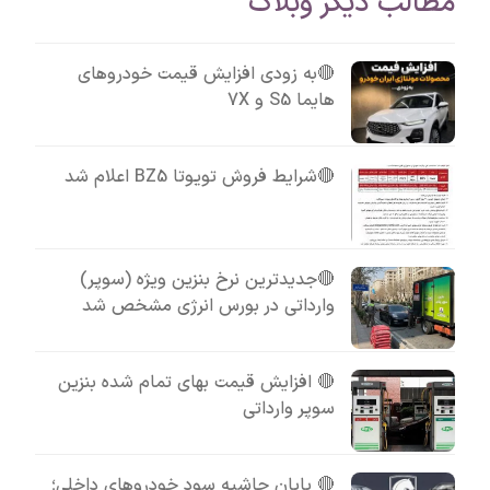
مطالب دیگر وبلاگ
🔴به زودی افزایش قیمت خودروهای
هایما S5 و 7X
🔴شرایط فروش تویوتا BZ5 اعلام شد
🔴جدیدترین نرخ بنزین ویژه (سوپر)
وارداتی در بورس انرژی مشخص شد
🔴 افزایش قیمت بهای تمام شده بنزین
سوپر وارداتی
🔴 پایان حاشیه سود خودروهای داخلی؛