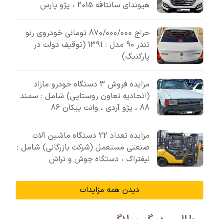
هیوندای سانتافه 2015 ، پژو پارس
حراج 870/000/000 تومانی خودروی رنو
تندر 90 مدل : 1391 (توقیف دولت در
پارکنیگ)
مزایده فروش 3 دستگاه خودرو مازاد
(اتحادیه تعاون روستایی) شامل : سمند
88 ، پژو آردی ، وانت پیکان 86
مزایده تعداد 22 دستگاه ماشین آلات
صنعتی مستعمل (شرکت بازرگانی) شامل :
لیفتراک ، دستگاه جوش و تراش
دیدن همه مزایدات