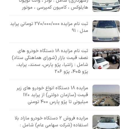
(شهرداری) شامل : لودر ، وانت تویوتا
هایلوکس ، کامیون کمپرسی ، موتور
ثبت نام مزایده 270/000/000 تومانی پراید
مدل : 91
ثبت نام مزایده 18 دستگاه خودرو های
نصف قیمت بازار (شورای هماهنگی ستاد)
شامل : زانتیا، پژو پارس، سمند، پراید،
پژو 405، پژو 206
مزایده 18 دستگاه انواع خودرو های زیر
قیمت (سازمان دولتی) از پراید 170
میلیونی تا پژو پارس 400 تومنی
مزایده فروش 2 دستکاه خودرو مازاد بلا
استفاده (شرکت سهامی عام) شامل :