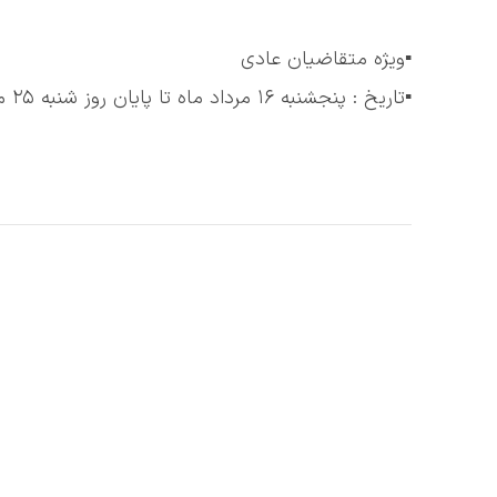
▪️ویژه متقاضیان عادی
▪️تاریخ : پنجشنبه ١۶ مرداد ماه تا پایان روز شنبه ٢۵ مرداد ماه