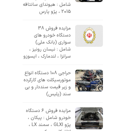
شامل : هیوندای سانتافه
2015 ، پژو پارس
مزایده فروش 38
دستگاه خودرو های
سواری (بانک ملی)
شامل : نیسان رونیز ،
سرانزا ، لندمارک ، ایسوزو
حراجی 108 دستگاه انواع
موتورسیکلت های کارکرده
و زیر قیمت سنددار و بی
سند (پلیس)
مزایده فروش 6 دستگاه
خودرو شامل : پیکان ،
پژو GLXI ، سمند LX ،