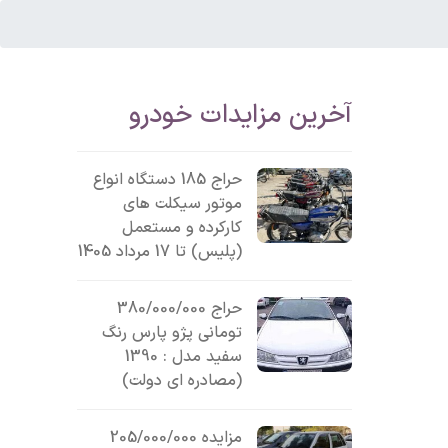
آخرین مزایدات خودرو
حراج 185 دستگاه انواع
موتور سیکلت های
کارکرده و مستعمل
(پلیس) تا 17 مرداد 1405
حراج 380/000/000
تومانی پژو پارس رنگ
سفید مدل : 1390
(مصادره ای دولت)
مزایده 205/000/000