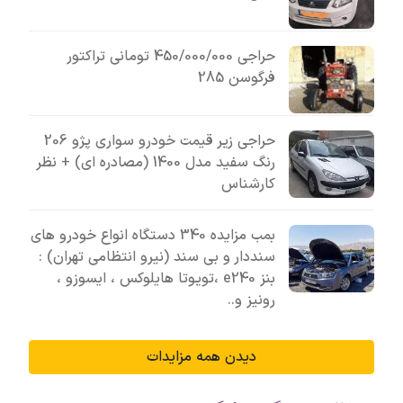
حراجی 450/000/000 تومانی تراکتور
فرگوسن 285
حراجی زیر قیمت خودرو سواری پژو 206
رنگ سفید مدل 1400 (مصادره ای) + نظر
کارشناس
بمب مزایده 340 دستگاه انواع خودرو های
سنددار و بی سند (نیرو انتظامی تهران) :
بنز e240 ،تویوتا هایلوکس ، ایسوزو ،
رونیز و..
دیدن همه مزایدات