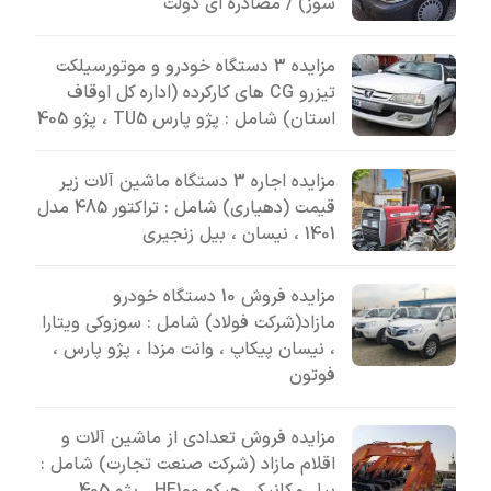
سوز) / مصادره ای دولت
مزایده 3 دستگاه خودرو و موتورسیلکت
تیزرو CG های کارکرده (اداره کل اوقاف
استان) شامل : پژو پارس TU5 ، پژو 405
مزایده اجاره 3 دستگاه ماشین آلات زیر
قیمت (دهیاری) شامل : تراکتور 485 مدل
1401 ، نیسان ، بیل زنجیری
مزایده فروش 10 دستگاه خودرو
مازاد(شرکت فولاد) شامل : سوزوکی ویتارا
، نیسان پیکاپ ، وانت مزدا ، پژو پارس ،
فوتون
مزایده فروش تعدادی از ماشین آلات و
اقلام مازاد (شرکت صنعت تجارت) شامل :
بیل مکانیکی هپکو HE100 ، پژو 405