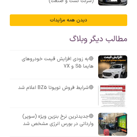
(شرکت کشت و صنعت)
دیدن همه مزایدات
مطالب دیگر وبلاگ
🔴به زودی افزایش قیمت خودروهای
هایما S5 و 7X
🔴شرایط فروش تویوتا BZ5 اعلام شد
🔴جدیدترین نرخ بنزین ویژه (سوپر)
وارداتی در بورس انرژی مشخص شد