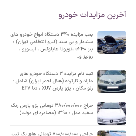
آخرین مزایدات خودرو
بمب مزایده 340 دستگاه انواع خودرو های
سنددار و بی سند (نیرو انتظامی تهران) :
بنز e240 ،تویوتا هایلوکس ، ایسوزو ،
رونیز و..
ثبت نام مزایده 3 دستگاه خودرو های
مازاد و کارکرده (هلال احمر ایران) شامل :
رنو مگان ، پژو پارس XU7 ، دنا EF7
حراج 380/000/000 تومانی پژو پارس رنگ
سفید مدل : 1390 (مصادره ای دولت)
حراجی 800/000/000 تومانی ھاچ بک تیپ