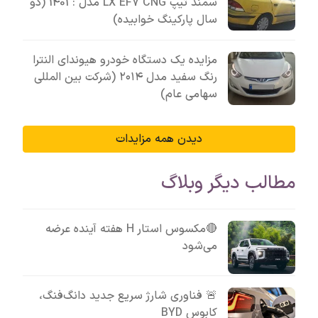
سمند تیپ LX EF7 CNG مدل : 1401 (دو
سال پارکینگ خوابیده)
مزایده یک دستگاه خودرو هیوندای النترا
رنگ سفید مدل ۲۰۱۴ (شرکت بین المللی
سهامی عام)
دیدن همه مزایدات
مطالب دیگر وبلاگ
🔴مکسوس استار H هفته آینده عرضه
می‌شود
🚨 فناوری شارژ سریع جدید دانگ‌فنگ،
کابوس BYD