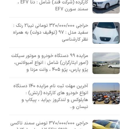
کارکرده (شرکت قند) شامل : دنا EF7 ،
سمند سورن EF7
حراجی 320/000/000 تومانی تیبا2 رنگ :
سفید مدل : 97 (توقیف دولت) به همراه
نظر کارشناسی
مزایده 99 دستگاه خودرو و موتور سیکلت
(امور ایثارگران) شامل : انواع آمبولانس،
پژو پارس، پژو 405 ، وانت مزدا و
آخرین مهلت ثبت نام مزایده 140 دستگاه
انواع خودرو های کارکرده (ارتش) :
هایلوکس و لندکروز ،پراید ، پیکاپ و
نیسان و..
حراجی 370/000/000 تومنی سمند تاکسی