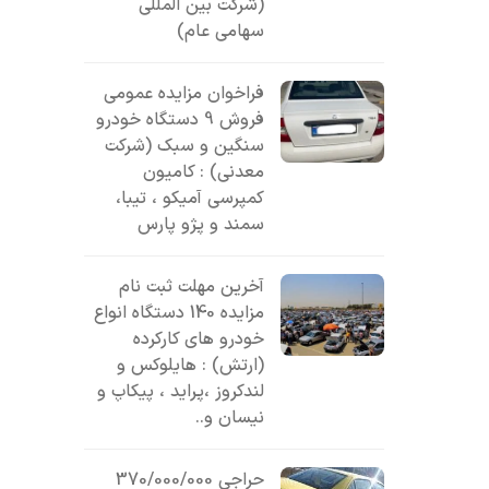
(شرکت بین المللی
سهامی عام)
فراخوان مزایده عمومی
فروش 9 دستگاه خودرو
سنگین و سبک (شرکت
معدنی) : کامیون
کمپرسی آمیکو ، تیبا،
سمند و پژو پارس
آخرین مهلت ثبت نام
مزایده 140 دستگاه انواع
خودرو های کارکرده
(ارتش) : هایلوکس و
لندکروز ،پراید ، پیکاپ و
نیسان و..
حراجی 370/000/000