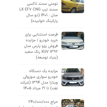
تومنی سمند تاکسی
سمند تیپ LX EF7 CNG
مدل : 1401 (دو سال
پارکینگ خوابیده)
فرصت استثنایی برای
خرید خودرو / مزایده
فروش پژو پارس مدل
1392 XUV رنگ سفید
(بنیاد توسعه)
مزایده یک دستگاه
خودرو سواری سوزوکی
ویتارا مدل 1394 (شرکت
نفت) تا 19 مرداد 1405
حراج 240/000/000