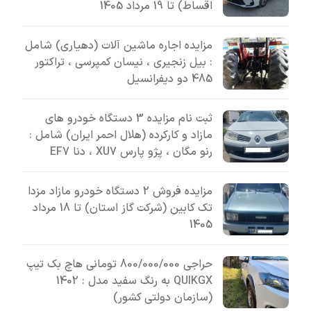
اقساط) تا 19 مرداد 1405
مزایده اجاره ماشین آلات (دهیاری) شامل
: بیل زنجیری ، نیسان کمپرسی ، تراکتور
485 دو دیفرانسیل
ثبت نام مزایده 3 دستگاه خودرو های
مازاد و کارکرده (هلال احمر ایران) شامل :
رنو مگان ، پژو پارس XU7 ، دنا EF7
مزایده فروش 2 دستگاه خودرو مازاد مزدا
تک کابین (شرکت گاز استان) تا 18 مرداد
1405
حراجی 800/000/000 تومانی ھاچ بک تیپ
QUIKGX به رنگ سفید مدل : 1402
(سازمان دولتی کشور)