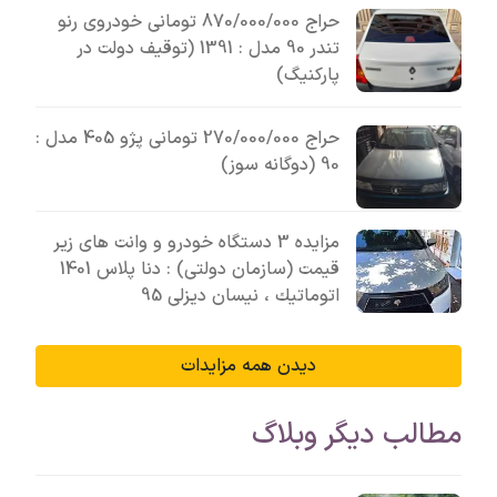
حراج 870/000/000 تومانی خودروی رنو
تندر 90 مدل : 1391 (توقیف دولت در
پارکنیگ)
حراج 270/000/000 تومانی پژو 405 مدل :
90 (دوگانه سوز)
مزایده 3 دستگاه خودرو و وانت های زیر
قیمت (سازمان دولتی) : دنا پلاس 1401
اتوماتيك ، نیسان دیزلی 95
دیدن همه مزایدات
مطالب دیگر وبلاگ