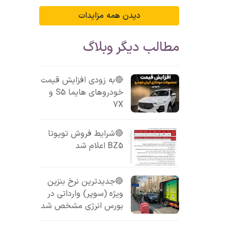
دیدن همه مزایدات
مطالب دیگر وبلاگ
🔴به زودی افزایش قیمت
خودروهای هایما S5 و
7X
🔴شرایط فروش تویوتا
BZ5 اعلام شد
🔴جدیدترین نرخ بنزین
ویژه (سوپر) وارداتی در
بورس انرژی مشخص شد