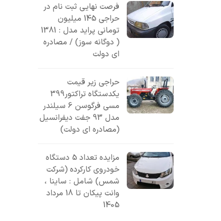
فرصت نهایی ثبت نام در
حراجی 145 میلیون
تومانی پراید مدل : 1381
( دوگانه سوز) / مصادره
ای دولت
حراجی زیر قیمت
یکدستگاه تراکتور399
مسی فرگوسن 6 سیلندر
مدل 93 جفت دیفرانسیل
(مصادره ای دولت)
مزایده تعداد 5 دستگاه
خودروی کارکرده (شرکت
شمس) شامل : ساینا ،
وانت پیکان تا 18 مرداد
1405