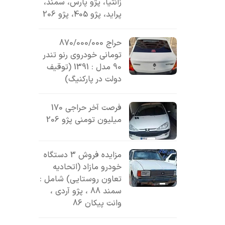
زانتیا، پژو پارس، سمند،
پراید، پژو 405، پژو 206
حراج 870/000/000
تومانی خودروی رنو تندر
90 مدل : 1391 (توقیف
دولت در پارکنیگ)
فرصت آخر حراجی 170
میلیون تومنی پژو 206
مزایده فروش 3 دستگاه
خودرو مازاد (اتحادیه
تعاون روستایی) شامل :
سمند 88 ، پژو آردی ،
وانت پیکان 86