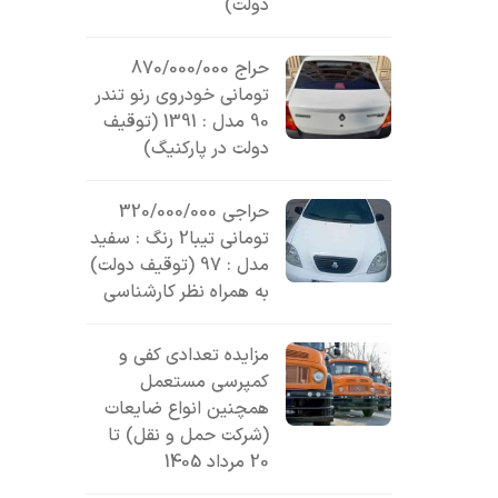
دولت)
حراج 870/000/000
تومانی خودروی رنو تندر
90 مدل : 1391 (توقیف
دولت در پارکنیگ)
حراجی 320/000/000
تومانی تیبا2 رنگ : سفید
مدل : 97 (توقیف دولت)
به همراه نظر کارشناسی
مزایده تعدادی کفی و
کمپرسی مستعمل
همچنین انواع ضایعات
(شرکت حمل و نقل) تا
20 مرداد 1405