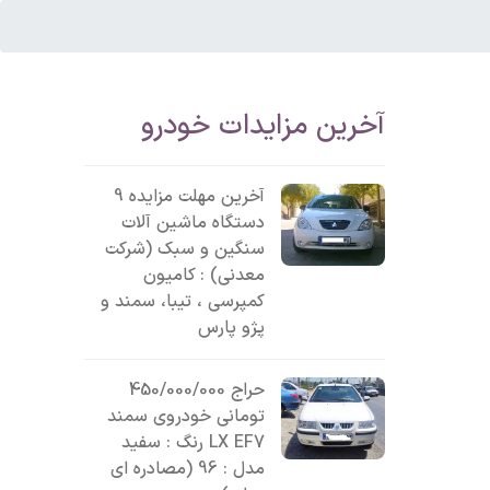
آخرین مزایدات خودرو
آخرین مهلت مزایده 9
دستگاه ماشین آلات
سنگین و سبک (شرکت
معدنی) : کامیون
کمپرسی ، تیبا، سمند و
پژو پارس
حراج 450/000/000
تومانی خودروی سمند
LX EF7 رنگ : سفید
مدل : 96 (مصادره ای