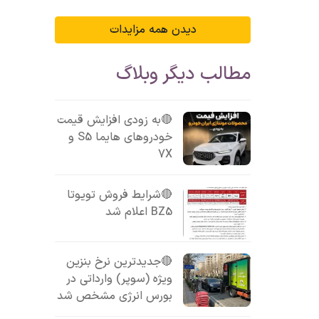
دیدن همه مزایدات
مطالب دیگر وبلاگ
🔴به زودی افزایش قیمت
خودروهای هایما S5 و
7X
🔴شرایط فروش تویوتا
BZ5 اعلام شد
🔴جدیدترین نرخ بنزین
ویژه (سوپر) وارداتی در
بورس انرژی مشخص شد