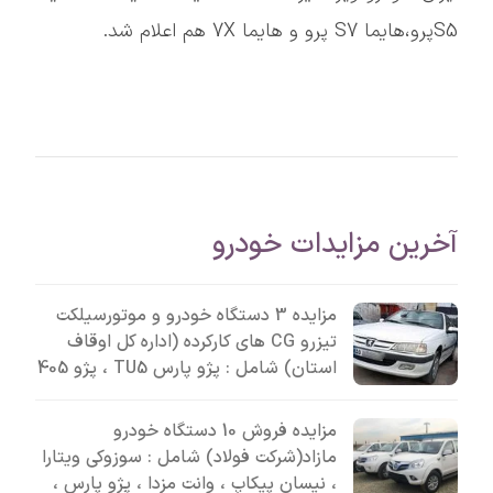
S5پرو،هایما S7 پرو و هایما 7X هم اعلام شد.
آخرین مزایدات خودرو
مزایده 3 دستگاه خودرو و موتورسیلکت
تیزرو CG های کارکرده (اداره کل اوقاف
استان) شامل : پژو پارس TU5 ، پژو 405
مزایده فروش 10 دستگاه خودرو
مازاد(شرکت فولاد) شامل : سوزوکی ویتارا
، نیسان پیکاپ ، وانت مزدا ، پژو پارس ،