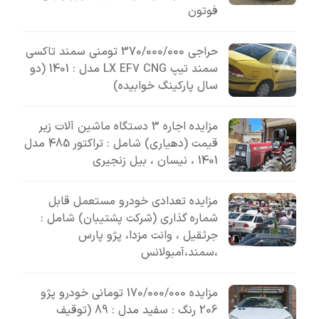
فوتون
حراجی 370/000/000 تومنی سمند تاکسی
سمند تیپ LX EF7 CNG مدل : 1401 (دو
سال پارکینگ خوابیده)
مزایده اجاره 3 دستگاه ماشین آلات زیر
قیمت (دهیاری) شامل : تراکتور 485 مدل
1401 ، نیسان ، بیل زنجیری
مزایده تعدادی خودرو مستعمل قابل
شماره گذاری (شرکت پشتیبان) شامل :
جرثقیل ، وانت مزدا، پژو پارس
،سمند،آمبولانس
مزایده 170/000/000 تومانی خودرو پژو
206 رنگ : سفید مدل : 89 (توقیف