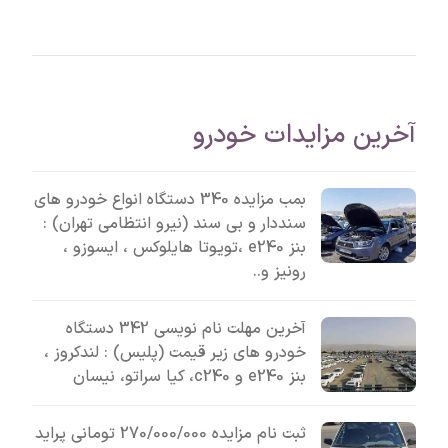
آخرین مزایدات خودرو
بمب مزایده 340 دستگاه انواع خودرو های
سنددار و بی سند (نیرو انتظامی تهران) :
بنز e240 ،تویوتا هایلوکس ، ایسوزو ،
رونیز و..
آخرین مهلت نام نویسی 342 دستگاه
خودرو های زیر قیمت (پلیس) : لندکروز ،
بنز e240 و c240، کیا سراتو، نیسان
ثبت نام مزایده 270/000/000 تومانی پراید