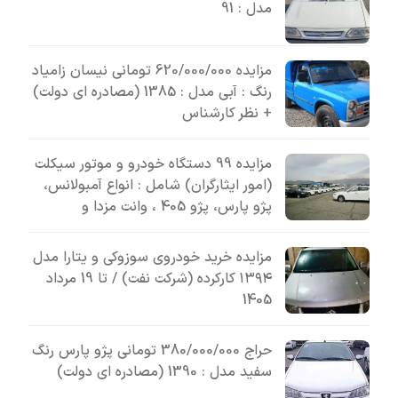
مدل : 91
مزایده 620/000/000 تومانی نیسان زامیاد
رنگ : آبی مدل : 1385 (مصادره ای دولت)
+ نظر کارشناس
مزایده 99 دستگاه خودرو و موتور سیکلت
(امور ایثارگران) شامل : انواع آمبولانس،
پژو پارس، پژو 405 ، وانت مزدا و
مزایده خرید خودروی سوزوکی و یتارا مدل
۱۳۹۴ کارکرده (شرکت نفت) / تا 19 مرداد
1405
حراج 380/000/000 تومانی پژو پارس رنگ
سفید مدل : 1390 (مصادره ای دولت)