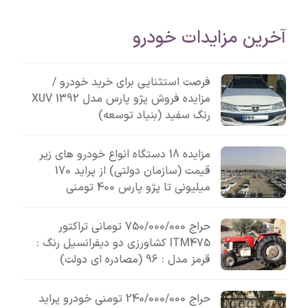
آخرین مزایدات خودرو
فرصت استثنایی برای خرید خودرو /
مزایده فروش پژو پارس مدل 1392 XUV
رنگ سفید (بنیاد توسعه)
مزایده 18 دستگاه انواع خودرو های زیر
قیمت (سازمان دولتی) از پراید 170
میلیونی تا پژو پارس 400 تومنی
حراج 750/000/000 تومانی تراکتور
ITM475 کشاورزی دو دیفرانسیل رنگ :
قرمز مدل : 96 (مصادره ای دولت)
حراج 240/000/000 تومنی خودرو پراید