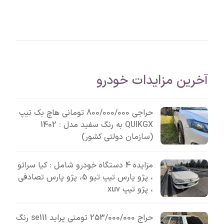
آخرین مزایدات خودرو
حراجی 800/000/000 تومانی ھاچ بک تیپ
QUIKGX به رنگ سفید مدل : 1402
(سازمان دولتی کشور)
مزایده 4 دستگاه خودرو شامل : کیا سراتو
، پژو پارس تیپ تیو 5، پژو پارس تصادفی
، پژو تیپ xuv
حراج 253/000/000 تومنی پراید se111 رنگ