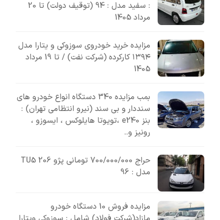
: سفید مدل : 94 (توقیف دولت) تا 20
مرداد 1405
مزایده خرید خودروی سوزوکی و یتارا مدل
۱۳۹۴ کارکرده (شرکت نفت) / تا 19 مرداد
1405
بمب مزایده 340 دستگاه انواع خودرو های
سنددار و بی سند (نیرو انتظامی تهران) :
بنز e240 ،تویوتا هایلوکس ، ایسوزو ،
رونیز و..
حراج 700/000/000 تومانی پژو 206 TU5
مدل : 96
مزایده فروش 10 دستگاه خودرو
مازاد(شرکت فولاد) شامل : سوزوکی ویتارا