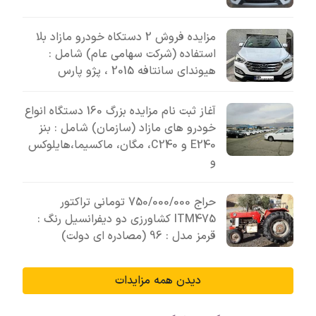
مزایده فروش 2 دستکاه خودرو مازاد بلا
استفاده (شرکت سهامی عام) شامل :
هیوندای سانتافه 2015 ، پژو پارس
آغاز ثبت نام مزایده بزرگ 160 دستگاه انواع
خودرو های مازاد (سازمان) شامل : بنز
E240 و C240، مگان، ماکسیما،هایلوکس
و
حراج 750/000/000 تومانی تراکتور
ITM475 کشاورزی دو دیفرانسیل رنگ :
قرمز مدل : 96 (مصادره ای دولت)
دیدن همه مزایدات