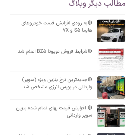
مطالب دیگر وبلاگ
🔴به زودی افزایش قیمت خودروهای
هایما S5 و 7X
🔴شرایط فروش تویوتا BZ5 اعلام شد
🔴جدیدترین نرخ بنزین ویژه (سوپر)
وارداتی در بورس انرژی مشخص شد
🔴 افزایش قیمت بهای تمام شده بنزین
سوپر وارداتی